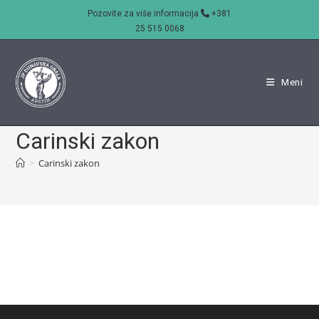
Skip
Pozovite za više informacija
+381
to
25 515 0068
content
Meni
Carinski zakon
>
Carinski zakon