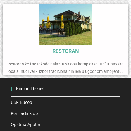
RESTORAN
Restoran koji se takođe nalazi u sklopu kompleksa JP "Dunavska
obala" nudi veliki izbor tradicionalnih jela u ugodnom ambijentu.
Korisni Linkovi
USR Bucob
Ronilački klub
Opština Apatin