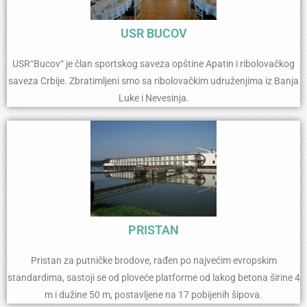
USR BUCOV
USR“Bucov“ je član sportskog saveza opštine Apatin i ribolovačkog
saveza Crbije. Zbratimljeni smo sa ribolovačkim udruženjima iz Banja
Luke i Nevesinja.
PRISTAN
Pristan za putničke brodove, rađen po najvećim evropskim
standardima, sastoji se od ploveće platforme od lakog betona širine 4
m i dužine 50 m, postavljene na 17 pobijenih šipova.