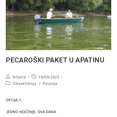
PECAROŠKI PAKET U APATINU
Post
Post
biljana
18/09/2023
author:
published:
Post
Obaveštenja
/
Pecanje
category:
OPCIJA 1.
JEDNO NOĆENJE, DVA DANA