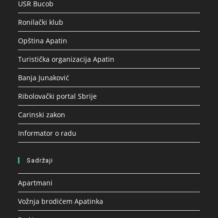
USR Bucob
Ronilački klub
Opština Apatin
Turistička organizacija Apatin
Banja Junaković
Ribolovački portal Sbrije
Carinski zakon
Informator o radu
Sadržaji
Apartmani
Vožnja brodićem Apatinka