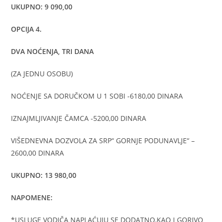
UKUPNO: 9 090,00
OPCIJA 4.
DVA NOĆENJA, TRI DANA
(ZA JEDNU OSOBU)
NOĆENJE SA DORUČKOM U 1 SOBI -6180,00 DINARA
IZNAJMLJIVANJE ČAMCA -5200,00 DINARA
VIŠEDNEVNA DOZVOLA ZA SRP“ GORNJE PODUNAVLJE“ –
2600,00 DINARA
UKUPNO: 13 980,00
NAPOMENE:
*USLUGE VODIČA NAPLAĆUJU SE DODATNO,KAO I GORIVO