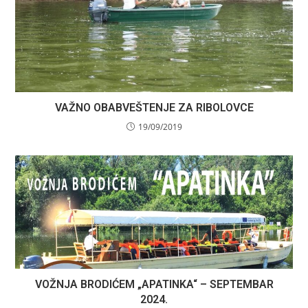
VAŽNO OBABVEŠTENJE ZA RIBOLOVCE
19/09/2019
VOŽNJA BRODIĆEM „APATINKA“ – SEPTEMBAR
2024.