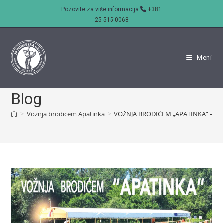
Skip
Pozovite za više informacija
+381
to
25 515 0068
content
Meni
Blog
>
Vožnja brodićem Apatinka
>
VOŽNJA BRODIĆEM „APATINKA“ – JUN