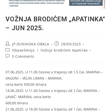
VOŽNJA BRODIĆEM „APATINKA“
– JUN 2025.
Post
Post
JP DUNAVSKA OBALA
28/05/2025
author:
published:
Post
Obaveštenja
/
Vožnja brodićem Apatinka
category:
Post
0 Comments
comments:
07.06.2025. U 11.00 časova u trajanju od 1,5 čas, MARINA –
VAGONI – VELIKI LIMAN – MARINA,
cena karte 500,00 dinara
14.06.2025. U 11.00 časova u trajanju od 2 čas, MARINA –
LAVAČ- MARINA, cena karte
600,00 dinara
21.06.2025. U 18.00 časova u trajanju od 1 čas, MARINA –