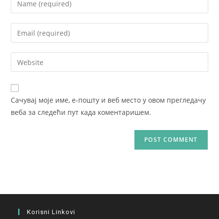
your
name
Enter
or
your
username
email
Enter
to
address
your
comment
to
website
comment
URL
Сачувај моје име, е-пошту и веб место у овом прегледачу
(optional)
веба за следећи пут када коментаришем.
Korisni Linkovi