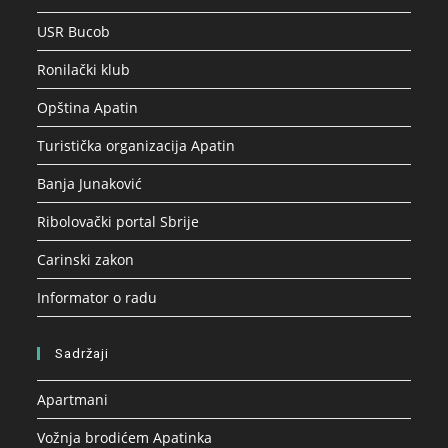
USR Bucob
Ronilački klub
Opština Apatin
Turistička organizacija Apatin
Banja Junaković
Ribolovački portal Sbrije
Carinski zakon
Informator o radu
Sadržaji
Apartmani
Vožnja brodićem Apatinka